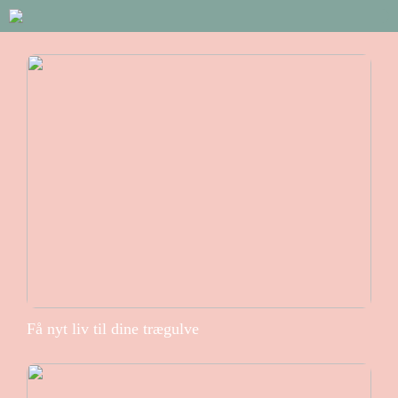
Få nyt liv til dine trægulve