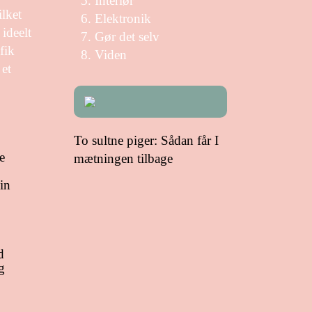
Interiør
ilket
Elektronik
ideelt
Gør det selv
fik
Viden
 et
To sultne piger: Sådan får I
e
mætningen tilbage
in
d
g