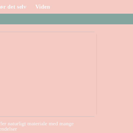
ør det selv
Viden
ffer naturligt materiale med mange
endelser