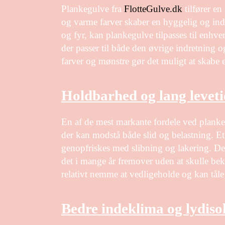
Plankegulve fra
FlotteGulve.dk
tilfører en
og varme farver skaber en hyggelig og ind
og fyr, kan plankegulve tilpasses til enhver
der passer til både den øvrige indretning o
farver og mønstre gør det muligt at skabe e
Holdbarhed og lang leveti
En af de mest markante fordele ved plankeg
der kan modstå både slid og belastning. E
genopfriskes med slibning og lakering. Det
det i mange år fremover uden at skulle b
relativt nemme at vedligeholde og kan tåle
Bedre indeklima og lydiso