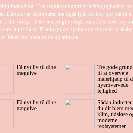
ligt indeklima. Træ regulerer naturligt luftfugtigheden, hv
. Derudover absorberer træ også lyd, hvilket gør det til et 
t i din bolig. Dette er særligt nyttigt i områder med høj tra
an være et problem. Plankegulve hjælper derfor med at skabe
 er ideelt for både hvile og arbejde.
Få nyt liv til dine
Tre gode grund
trægulve
til at overveje
malerhjælp til d
nyerhvervede
lejlighed
Få nyt liv til dine
Sådan indretter
trægulve
du dit hjem me
klim, tidsløse o
moderne
reolsystemer