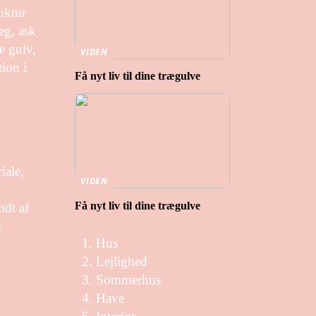
uktur
eg, ask
e gulv,
VIDEN
tion i
Få nyt liv til dine trægulve
iale,
VIDEN
Få nyt liv til dine trægulve
odt af
e
Hus
Lejlighed
Sommerhus
Have