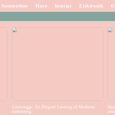
Sommerhus
Have
Interiør
Elektronik
G
Glasvægge: En Elegant Løsning til Moderne
Ski
Indretning
anv