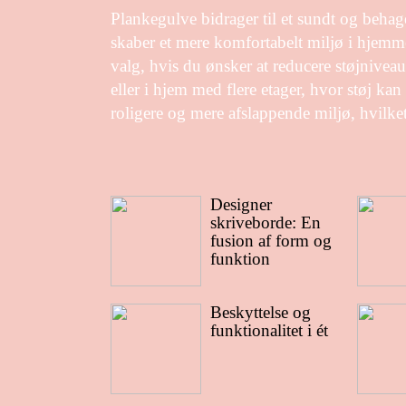
Plankegulve bidrager til et sundt og behage
skaber et mere komfortabelt miljø i hjemmet
valg, hvis du ønsker at reducere støjniveaue
eller i hjem med flere etager, hvor støj k
roligere og mere afslappende miljø, hvilket
Designer
skriveborde: En
fusion af form og
funktion
Beskyttelse og
funktionalitet i ét