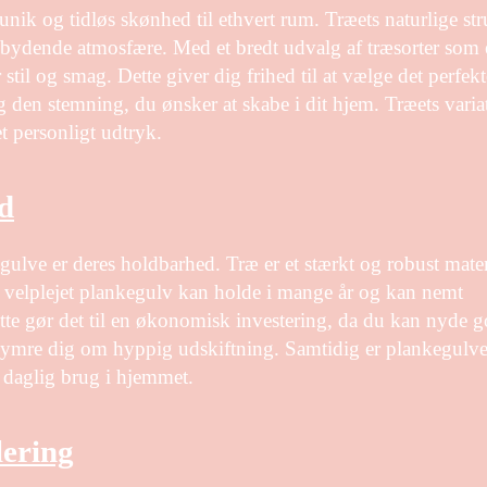
 unik og tidløs skønhed til ethvert rum. Træets naturlige str
bydende atmosfære. Med et bredt udvalg af træsorter som 
 stil og smag. Dette giver dig frihed til at vælge det perfekt
g den stemning, du ønsker at skabe i dit hjem. Træets varia
t personligt udtryk.
d
ulve er deres holdbarhed. Træ er et stærkt og robust mater
t velplejet plankegulv kan holde i mange år og kan nemt
te gør det til en økonomisk investering, da du kan nyde g
ekymre dig om hyppig udskiftning. Samtidig er plankegulv
 daglig brug i hjemmet.
lering