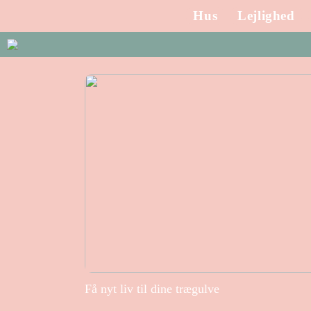
Hus
Lejlighed
Få nyt liv til dine trægulve