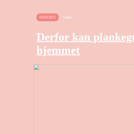
05/03/2025
Viden
Derfor kan plankegu
hjemmet