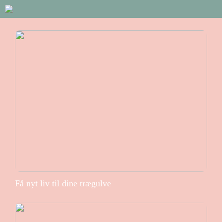
Få nyt liv til dine trægulve