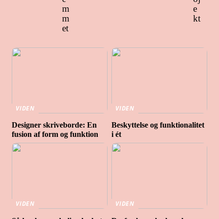
m
e
m
kt
et
VIDEN
VIDEN
Designer skriveborde: En
Beskyttelse og funktionalitet
fusion af form og funktion
i ét
VIDEN
VIDEN