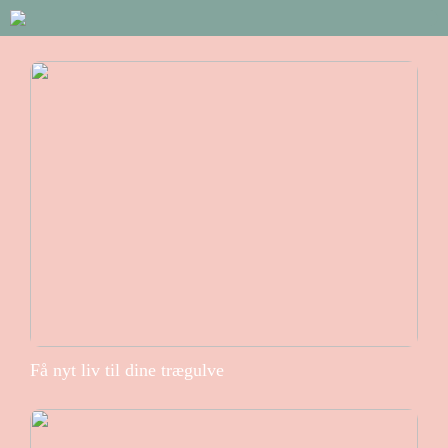
Få nyt liv til dine trægulve