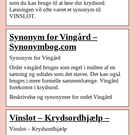
som du kan bruge til at løse din krydsord.
Løsningen vil ofte været et synonym til
VINSLOT.
Synonym for Vingård –
Synonymbog.com
Synonym for Vingård
Ordet vingård bruges som regel i midten af ​​en
sætning og udtales som det staves. Det kan også
bruges i mere formelle sammenhænge. Vingård
forekomst i krydsord.
Beskrivelse og synonymer for ordet Vingård
Vinslot – Krydsordhjælp –
Vinslot – Krydsordhjælp