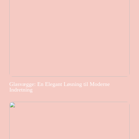
Glasvægge: En Elegant Løsning til Moderne
Indretning