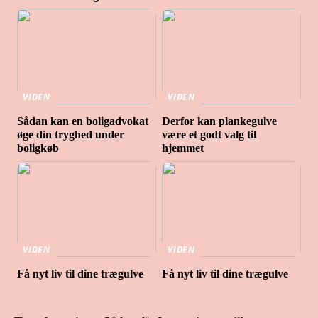
VIDEN
VIDEN
Sådan kan en boligadvokat
Derfor kan plankegulve
øge din tryghed under
være et godt valg til
boligkøb
hjemmet
VIDEN
VIDEN
Få nyt liv til dine trægulve
Få nyt liv til dine trægulve