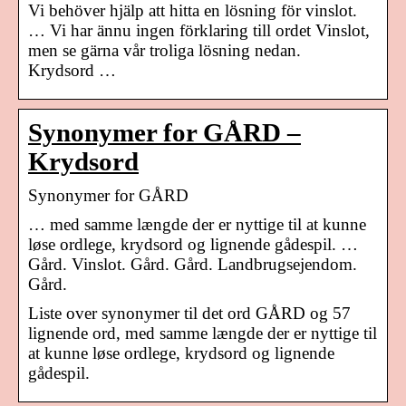
Vi behöver hjälp att hitta en lösning för vinslot.
… Vi har ännu ingen förklaring till ordet Vinslot,
men se gärna vår troliga lösning nedan.
Krydsord …
Synonymer for GÅRD –
Krydsord
Synonymer for GÅRD
… med samme længde der er nyttige til at kunne
løse ordlege, krydsord og lignende gådespil. …
Gård. Vinslot. Gård. Gård. Landbrugsejendom.
Gård.
Liste over synonymer til det ord GÅRD og 57
lignende ord, med samme længde der er nyttige til
at kunne løse ordlege, krydsord og lignende
gådespil.