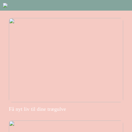
Få nyt liv til dine trægulve