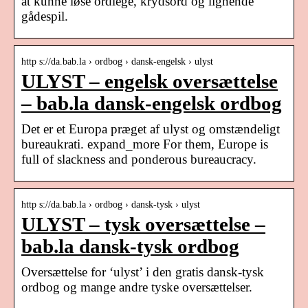
at kunne løse ordlege, krydsord og lignende
gådespil.
http s://da.bab.la › ordbog › dansk-engelsk › ulyst
ULYST – engelsk oversættelse
– bab.la dansk-engelsk ordbog
Det er et Europa præget af ulyst og omstændeligt
bureaukrati. expand_more For them, Europe is
full of slackness and ponderous bureaucracy.
http s://da.bab.la › ordbog › dansk-tysk › ulyst
ULYST – tysk oversættelse –
bab.la dansk-tysk ordbog
Oversættelse for ‘ulyst’ i den gratis dansk-tysk
ordbog og mange andre tyske oversættelser.