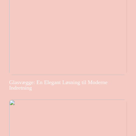
Glasvægge: En Elegant Løsning til Moderne
Indretning