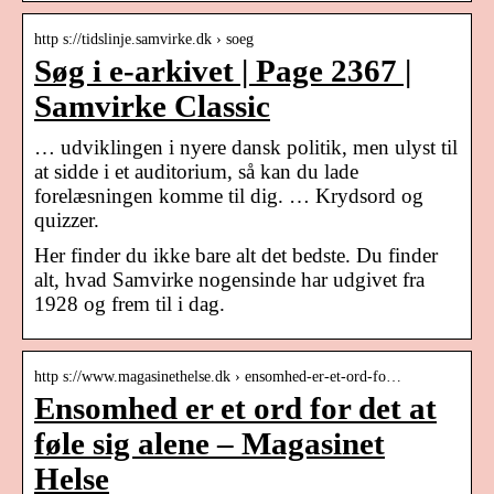
http s://tidslinje.samvirke.dk › soeg
Søg i e-arkivet | Page 2367 |
Samvirke Classic
… udviklingen i nyere dansk politik, men ulyst til
at sidde i et auditorium, så kan du lade
forelæsningen komme til dig. … Krydsord og
quizzer.
Her finder du ikke bare alt det bedste. Du finder
alt, hvad Samvirke nogensinde har udgivet fra
1928 og frem til i dag.
http s://www.magasinethelse.dk › ensomhed-er-et-ord-fo…
Ensomhed er et ord for det at
føle sig alene – Magasinet
Helse