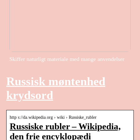
Skiffer naturligt materiale med mange anvendelser
Russisk møntenhed
krydsord
http s://da.wikipedia.org › wiki › Russiske_rubler
Russiske rubler – Wikipedia,
den frie encyklopædi