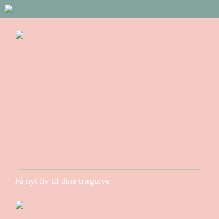
Få nyt liv til dine trægulve