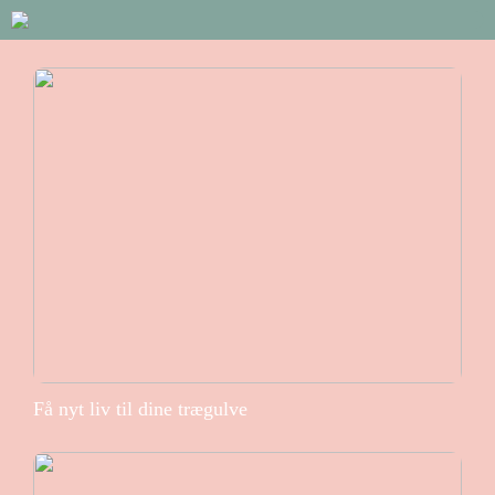
Få nyt liv til dine trægulve