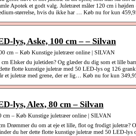
Gamle Apotek et godt valg. Juletræet måler 120 cm i højden
edium-størrelse, hvis du ikke har … Køb nu for kun 459,9
ED-lys, Aske, 100 cm – – Silvan
100 cm – Køb Kunstige juletræer online | SILVAN
m Elsker du juletiden? Og glæder du dig som et lille barn
 dette flotte kunstige juletræ med 50 LED-lys og 126 grank
 får et juletræ med grene, der er lig… Køb nu for kun 349,9
ED-lys, Alex, 80 cm – Silvan
80 cm – Køb Kunstige juletræer online | SILVAN
 Drømmer du om at eje et lille, flot og frodigt juletræ? 
finder du her dette flotte kunstige juletræ med 50 LED-lys