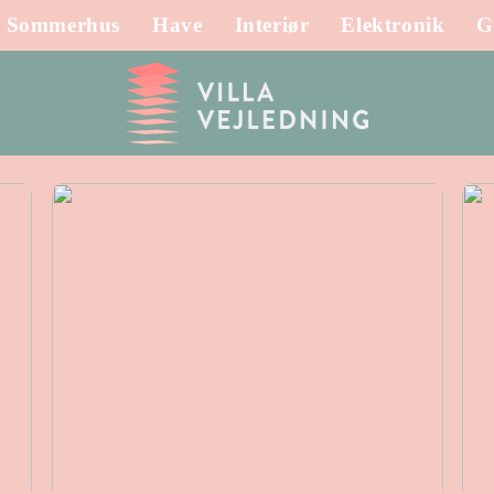
Sommerhus
Have
Interiør
Elektronik
G