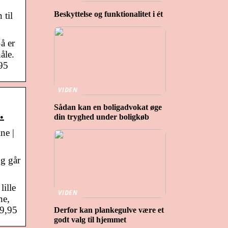
Beskyttelse og funktionalitet i ét
 til
å er
åle.
,95
VIDEN
Sådan kan en boligadvokat øge
…
din tryghed under boligkøb
ne |
Og går
ille
VIDEN
ne,
99,95
Derfor kan plankegulve være et
godt valg til hjemmet