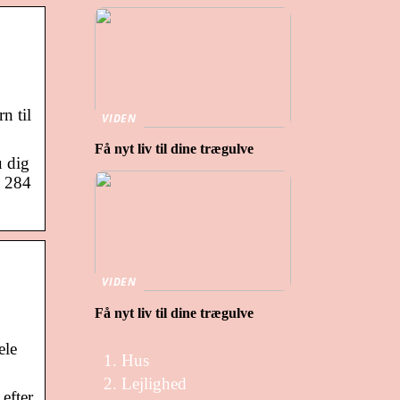
n til
VIDEN
Få nyt liv til dine trægulve
u dig
d 284
VIDEN
Få nyt liv til dine trægulve
ele
Hus
Lejlighed
 efter