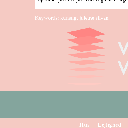
Keywords: kunstigt juletræ silvan
Hus
Lejlighed