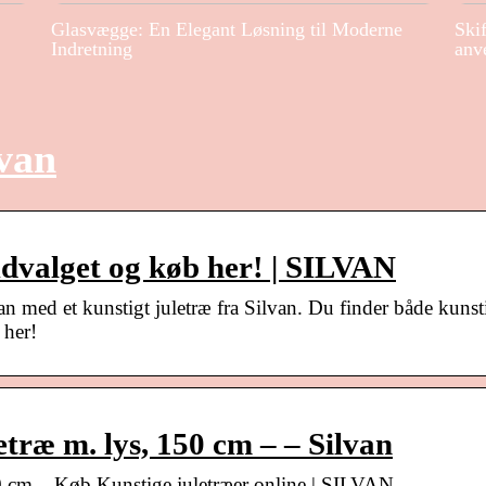
Glasvægge: En Elegant Løsning til Moderne
Ski
Indretning
anv
lvan
udvalget og køb her! | SILVAN
n med et kunstigt juletræ fra Silvan. Du finder både kunst
 her!
etræ m. lys, 150 cm – – Silvan
150 cm – Køb Kunstige juletræer online | SILVAN