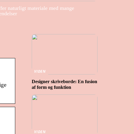
ffer naturligt materiale med mange
endelser
VIDEN
Designer skriveborde: En fusion
ige
af form og funktion
VIDEN