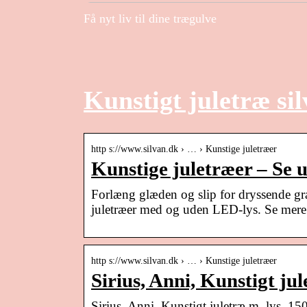
Få nyt liv til dine trægulve
Kunstigt juletræ si
http s://www.silvan.dk › … › Kunstige juletræer
Kunstige juletræer – Se 
Forlæng glæden og slip for dryssende gra
juletræer med og uden LED-lys. Se mere
http s://www.silvan.dk › … › Kunstige juletræer
Sirius, Anni, Kunstigt jul
Sirius, Anni, Kunstigt juletræ m. lys, 