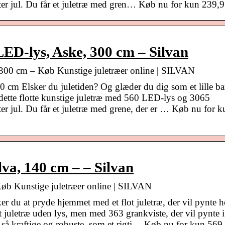
efter jul. Du får et juletræ med gren… Køb nu for kun 239,
LED-lys, Aske, 300 cm – Silvan
 300 cm – Køb Kunstige juletræer online | SILVAN
cm Elsker du juletiden? Og glæder du dig som et lille bar
r dette flotte kunstige juletræ med 560 LED-lys og 3065
fter jul. Du får et juletræ med grene, der er … Køb nu for k
lva, 140 cm – – Silvan
 Køb Kunstige juletræer online | SILVAN
r du at pryde hjemmet med et flot juletræ, der vil pynte h
gt juletræ uden lys, men med 363 grankviste, der vil pynte i
ge så kraftige og robuste, som et rigti… Køb nu for kun 569