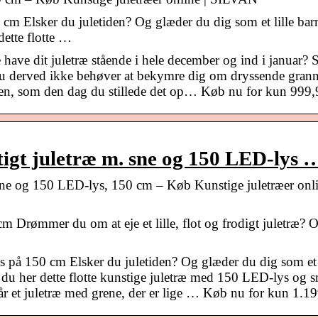
m Elsker du juletiden? Og glæder du dig som et lille barn
dette flotte …
 have dit juletræ stående i hele december og ind i januar? S
 du derved ikke behøver at bekymre dig om dryssende grann
eaften, som den dag du stillede det op… Køb nu for kun 999
igt juletræ m. sne og 150 LED-lys 
ne og 150 LED-lys, 150 cm – Køb Kunstige juletræer onli
 Drømmer du om at eje et lille, flot og frodigt juletræ? 
 på 150 cm Elsker du juletiden? Og glæder du dig som et l
er du her dette flotte kunstige juletræ med 150 LED-lys og s
 får et juletræ med grene, der er lige … Køb nu for kun 1.1