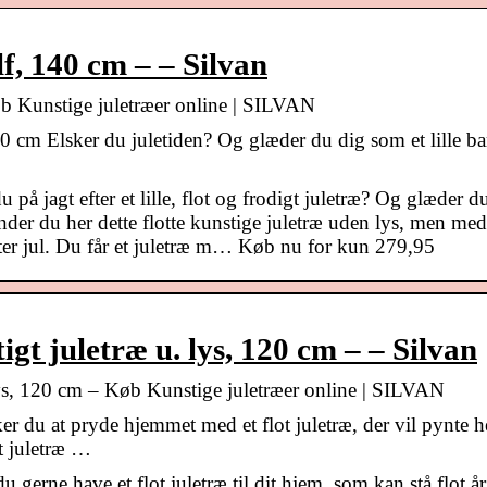
lf, 140 cm – – Silvan
øb Kunstige juletræer online | SILVAN
cm Elsker du juletiden? Og glæder du dig som et lille bar
på jagt efter et lille, flot og frodigt juletræ? Og glæder d
finder du her dette flotte kunstige juletræ uden lys, men me
efter jul. Du får et juletræ m… Køb nu for kun 279,95
t juletræ u. lys, 120 cm – – Silvan
ys, 120 cm – Køb Kunstige juletræer online | SILVAN
r du at pryde hjemmet med et flot juletræ, der vil pynte h
gt juletræ …
 gerne have et flot juletræ til dit hjem, som kan stå flot år