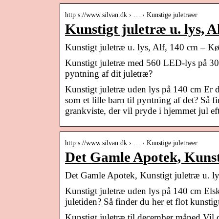
http s://www.silvan.dk › … › Kunstige juletræer
Kunstigt juletræ u. lys, A
Kunstigt juletræ u. lys, Alf, 140 cm – K
Kunstigt juletræ med 560 LED-lys på 300 
pyntning af dit juletræ?
Kunstigt juletræ uden lys på 140 cm Er du 
som et lille barn til pyntning af det? Så 
grankviste, der vil pryde i hjemmet jul 
http s://www.silvan.dk › … › Kunstige juletræer
Det Gamle Apotek, Kunstig
Det Gamle Apotek, Kunstigt juletræ u. l
Kunstigt juletræ uden lys på 140 cm Elske
juletiden? Så finder du her et flot kunsti
Kunstigt juletræ til december måned Vil du