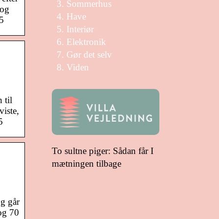
Sommerhus
 og
Have
5
Interiør
Elektronik
Gør det selv
Viden
 til
viste,
5
To sultne piger: Sådan får I
mætningen tilbage
Og går
 og 70