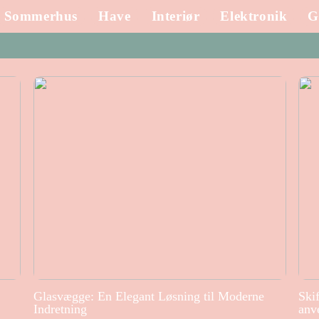
Sommerhus
Have
Interiør
Elektronik
G
Glasvægge: En Elegant Løsning til Moderne
Ski
Indretning
anv