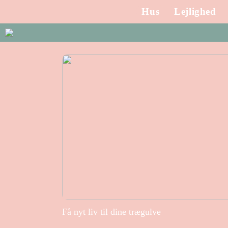
Hus
Lejlighed
Få nyt liv til dine trægulve