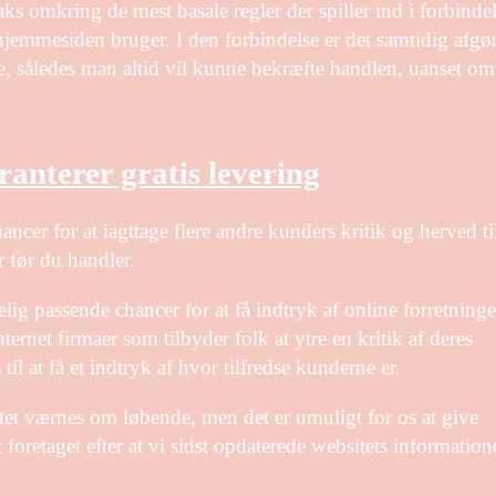
aks omkring de mest basale regler der spiller ind i forbinde
hjemmesiden bruger. I den forbindelse er det samtidig afgø
e, således man altid vil kunne bekræfte handlen, uanset om
ranterer gratis levering
ncer for at iagttage flere andre kunders kritik og herved ti
r før du handler.
 passende chancer for at få indtryk af online forretning
rnet firmaer som tilbyder folk at ytre en kritik af deres
l at få et indtryk af hvor tilfredse kunderne er.
tet værnes om løbende, men det er umuligt for os at give
foretaget efter at vi sidst opdaterede websitets information