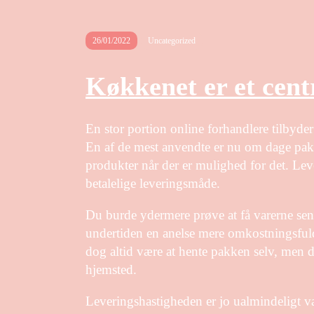
26/01/2022
Uncategorized
Køkkenet er et cent
En stor portion online forhandlere tilbyde
En af de mest anvendte er nu om dage pakk
produkter når der er mulighed for det. Leve
betalelige leveringsmåde.
Du burde ydermere prøve at få varerne sendt
undertiden en anelse mere omkostningsfuld
dog altid være at hente pakken selv, men d
hjemsted.
Leveringshastigheden er jo ualmindeligt væ