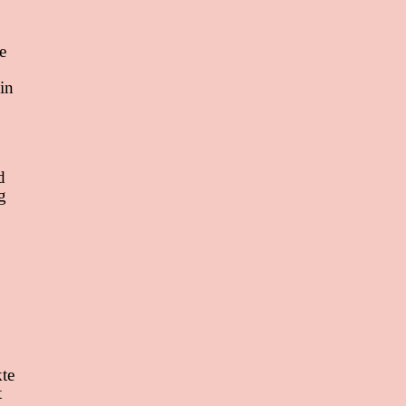
e
in
d
g
te
t