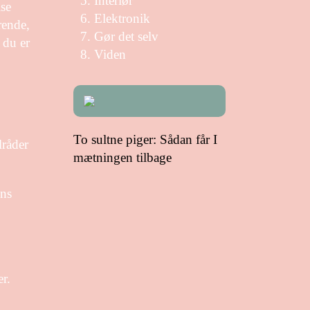
Interiør
lse
Elektronik
rende,
Gør det selv
 du er
Viden
To sultne piger: Sådan får I
lråder
mætningen tilbage
ens
er.