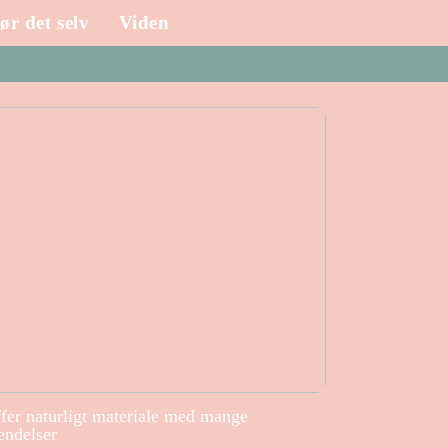
ør det selv
Viden
ffer naturligt materiale med mange
endelser