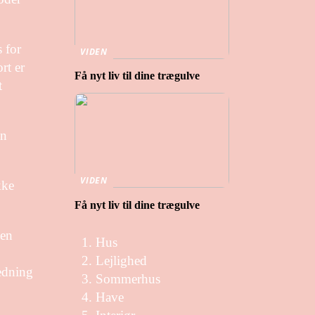
 for
VIDEN
rt er
Få nyt liv til dine trægulve
t
en
VIDEN
kke
Få nyt liv til dine trægulve
 en
Hus
Lejlighed
ledning
Sommerhus
Have