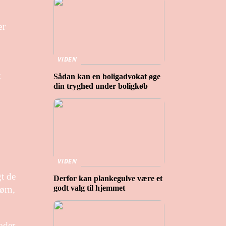
ær
VIDEN
t
Sådan kan en boligadvokat øge
din tryghed under boligkøb
VIDEN
gt de
Derfor kan plankegulve være et
godt valg til hjemmet
ørn,
oder