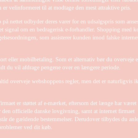
er velinformeret til at modtage den mest attraktive pris.
 på nettet udbyder deres varer for en udsalgspris som anses
re et signal om en bedragerisk e-forhandler. Shopping med ko
elsesordningen, som assisterer kunden imod falske interne
kort eller mobilbetaling. Som et alternativ bør du overveje 
vidt du vil afdrage pengene over en længere periode.
ltid overveje webshoppens regler, men det er naturligvis i
irmaet er støttet af e-mærket, eftersom det længe har været
 den officielle danske lovgivning, samt at internet firmaet
orstår de gældende bestemmelser. Derudover tilbydes du an
 problemer ved dit køb.