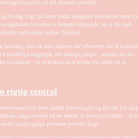
leveringstidspunkt på det aktuelle produkt.
l dag-til-dag fragt på deres bedst sælgende produkter, men v
es igennem forinden et bestemt tidspunkt, så at de med
orinden personalet holder fyraften.
n betaling, men tit kun såfremt der erhverves for et konkre
st betalelige fragttype, der mange gange – uanset om du
 Grindsted – er at få dem til at levere din ordre til et
 rigtig central
prisniveauet hos flere online forretninger og for det har lan
 mindske salgsværdien på en række af deres produkter – til b
g endda nogle gange præstere portofri fragt.
tabelt at sammenligne visse online forretninger efter rabatk