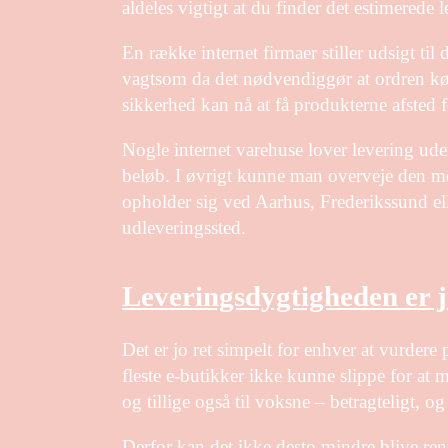
aldeles vigtigt at du finder det estimerede 
En række internet firmaer stiller udsigt ti
vagtsom da det nødvendiggør at ordren kør
sikkerhed kan nå at få produkterne afsted f
Nogle internet varehuse lover levering ude
beløb. I øvrigt kunne man overveje den me
opholder sig ved Aarhus, Frederikssund eller
udleveringssted.
Leveringsdygtigheden er jo
Det er jo ret simpelt for enhver at vurdere 
fleste e-butikker ikke kunne slippe for at
og tillige også til voksne – betragteligt, o
Derfor kan det ikke desto mindre blive ren