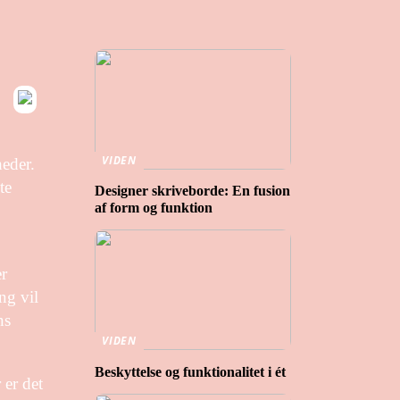
VIDEN
heder.
te
Designer skriveborde: En fusion
af form og funktion
er
ng vil
ns
VIDEN
Beskyttelse og funktionalitet i ét
 er det