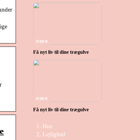
 under
ige
VIDEN
Få nyt liv til dine trægulve
r
VIDEN
Få nyt liv til dine trægulve
Hus
e
Lejlighed