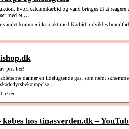
uktion, hvori calciumkarbid og vand bringes til at reagere
yser med et …
 vandet kommer i kontakt med Karbid, udvikles brandfarl
rishop.dk
av pris her!
tabletterne danner en ildelugtende gas, som nemt skræmme
 i skadedyrsbekæmpelse …
l testen
købes hos tinasverden.dk – YouTub