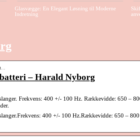
Glasvægge: En Elegant Løsning til Moderne
Ski
Indretning
anv
org
-t…
batteri – Harald Nyborg
 slanger. Frekvens: 400 +/- 100 Hz. Rækkevidde: 650 – 80
der.
 slanger.Frekvens: 400 +/- 100 Hz.Rækkevidde: 650 – 800