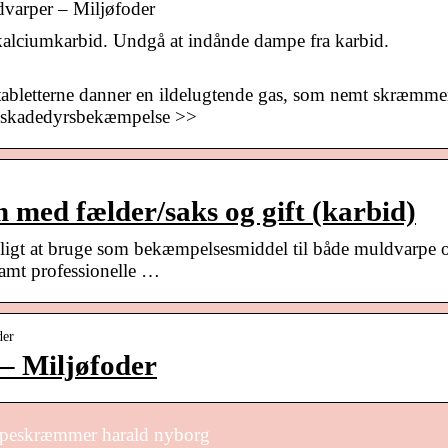
varper – Miljøfoder
kalciumkarbid. Undgå at indånde dampe fra karbid.
tabletterne danner en ildelugtende gas, som nemt skræmme
i skadedyrsbekæmpelse >>
med fælder/saks og gift (karbid)
vligt at bruge som bekæmpelsesmiddel til både muldvarpe 
samt professionelle …
der
– Miljøfoder
rpeskræmmer harald nyborg