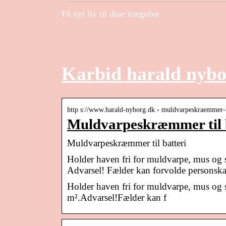
Få nyt liv til dine trægulve
Karbid harald nyb
http s://www.harald-nyborg.dk › muldvarpeskraemmer
Muldvarpeskræmmer til 
Muldvarpeskræmmer til batteri
Holder haven fri for muldvarpe, mus og
Advarsel! Fælder kan forvolde personska
Holder haven fri for muldvarpe, mus og
m².Advarsel!Fælder kan f