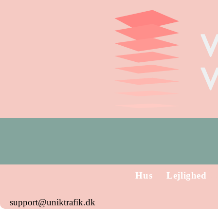
Hus
Lejlighed
support@uniktrafik.dk