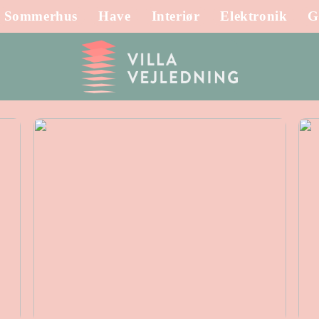
Sommerhus
Have
Interiør
Elektronik
G