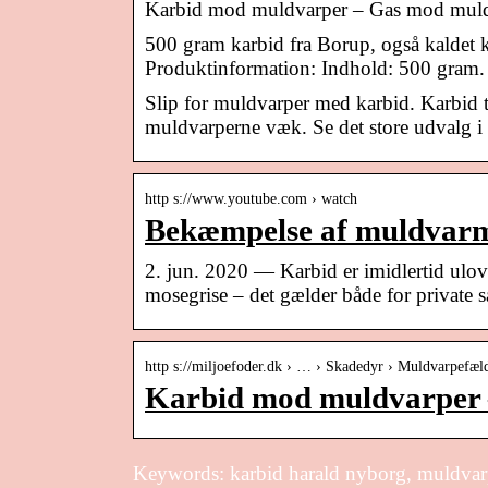
Karbid mod muldvarper – Gas mod muld
500 gram karbid fra Borup, også kaldet 
Produktinformation: Indhold: 500 gram.
Slip for muldvarper med karbid. Karbid 
muldvarperne væk. Se det store udvalg 
http s://www.youtube.com › watch
Bekæmpelse af muldvarm 
2. jun. 2020 — Karbid er imidlertid ulo
mosegrise – det gælder både for private 
http s://miljoefoder.dk › … › Skadedyr › Muldvarpefæl
Karbid mod muldvarper 
Keywords: karbid harald nyborg, muldva