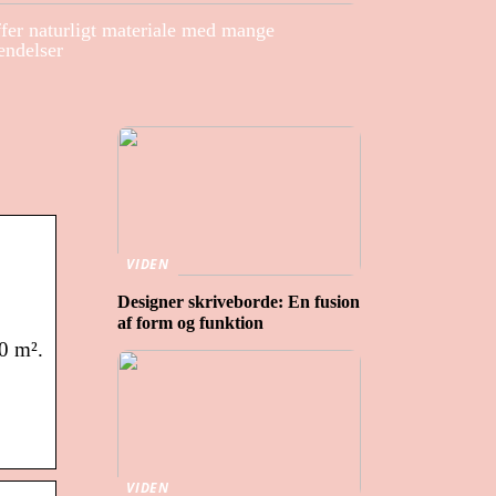
ffer naturligt materiale med mange
endelser
VIDEN
Designer skriveborde: En fusion
af form og funktion
0 m².
VIDEN