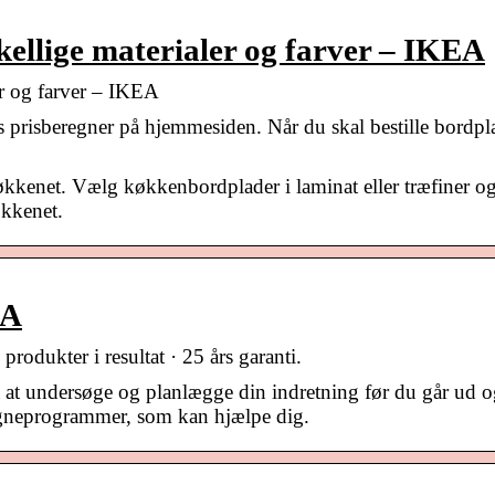
ellige materialer og farver – IKEA
er og farver – IKEA
 prisberegner på hjemmesiden. Når du skal bestille bordpl
økkenet. Vælg køkkenbordplader i laminat eller træfiner o
økkenet.
EA
rodukter i resultat · 25 års garanti.
 på at undersøge og planlægge din indretning før du går ud 
tegneprogrammer, som kan hjælpe dig.