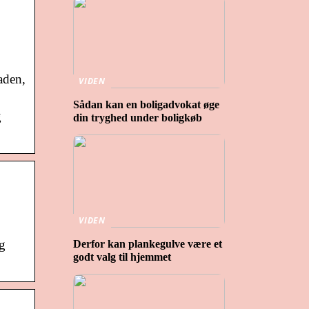
aden,
VIDEN
Sådan kan en boligadvokat øge
g
din tryghed under boligkøb
VIDEN
og
Derfor kan plankegulve være et
godt valg til hjemmet