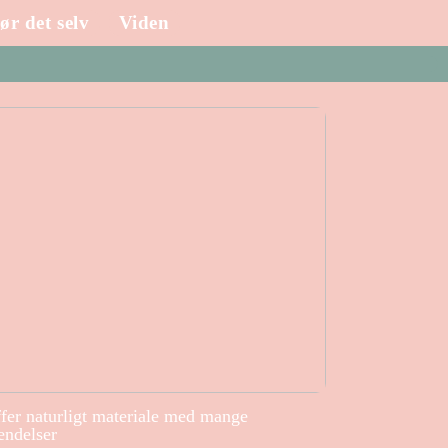
ør det selv
Viden
ffer naturligt materiale med mange
endelser