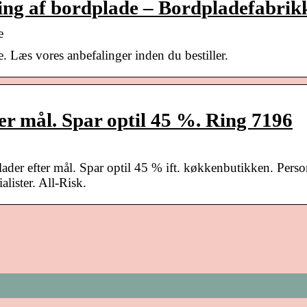
illing af bordplade – Bordpladefabri
e
de. Læs vores anbefalinger inden du bestiller.
 mål. Spar optil 45 %. Ring 7196
r efter mål. Spar optil 45 % ift. køkkenbutikken. Perso
alister. All-Risk.