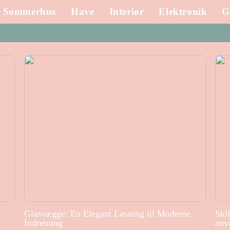
Sommerhus
Have
Interiør
Elektronik
G
Glasvægge: En Elegant Løsning til Moderne
Ski
Indretning
anv