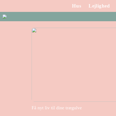
Hus
Lejlighed
Få nyt liv til dine trægulve