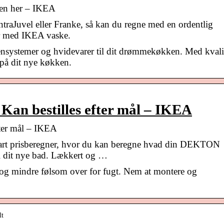
ken her – IKEA
traJuvel eller Franke, så kan du regne med en ordentlig
er med IKEA vaske.
ensystemer og hvidevarer til dit drømmekøkken. Med kvali
s på dit nye køkken.
 Kan bestilles efter mål – IKEA
fter mål – IKEA
mart prisberegner, hvor du kan beregne hvad din DEKTON
il dit nye bad. Lækkert og …
l og mindre følsom over for fugt. Nem at montere og
lt