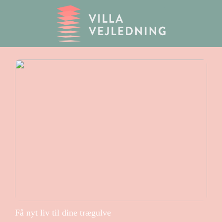
Få nyt liv til dine trægulve