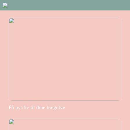
Få nyt liv til dine trægulve