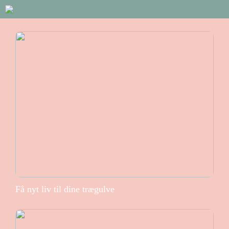
Få nyt liv til dine trægulve