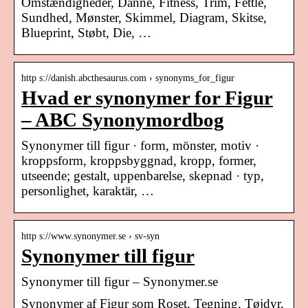
Omstændigheder, Danne, Fitness, Trim, Fettle,
Sundhed, Mønster, Skimmel, Diagram, Skitse,
Blueprint, Støbt, Die, …
http s://danish.abcthesaurus.com › synonyms_for_figur
Hvad er synonymer for Figur
– ABC Synonymordbog
Synonymer till figur · form, mönster, motiv ·
kroppsform, kroppsbyggnad, kropp, former,
utseende; gestalt, uppenbarelse, skepnad · typ,
personlighet, karaktär, …
http s://www.synonymer.se › sv-syn
Synonymer till figur
Synonymer till figur – Synonymer.se
Synonymer af Figur som Roset, Tegning, Tøjdyr,