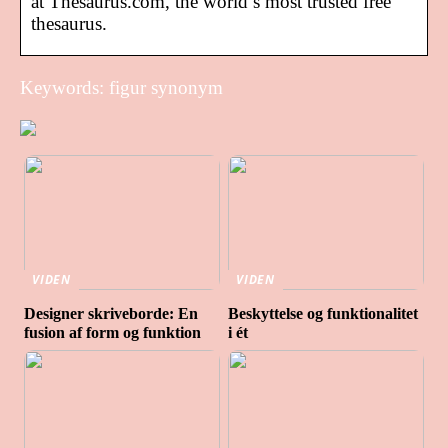
at Thesaurus.com, the world’s most trusted free
thesaurus.
Keywords: figur synonym
VIDEN
VIDEN
Designer skriveborde: En
Beskyttelse og funktionalitet
fusion af form og funktion
i ét