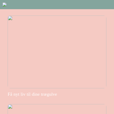
Få nyt liv til dine trægulve