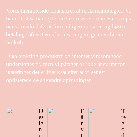
Vores hjemmeside finansieres af reklameindtægter. Vi
har et fast samarbejde med en masse online webshops
når vi markedsfører forretningernes varer, og høster
betaling såfremt en af vores brugere gennemfører et
indkøb.
Data omkring produkter og internet virksomheder
understøttes tit, men vi påtager os ikke ansvaret for
justeringer der er iværksat efter at vi senest
opdaterede de anvendte oplysninger.
D
F
T
es
å
re
ig
n
g
n
y
o
er
t
d