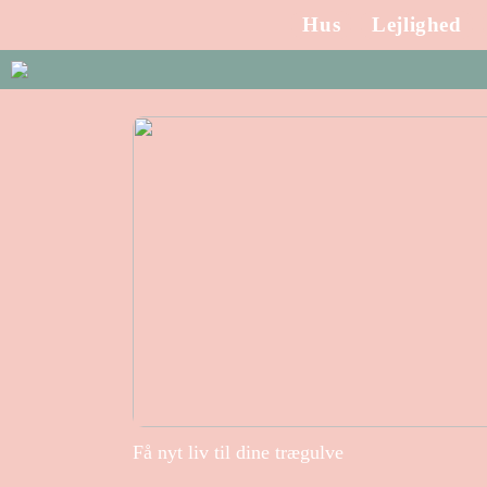
Hus
Lejlighed
Få nyt liv til dine trægulve