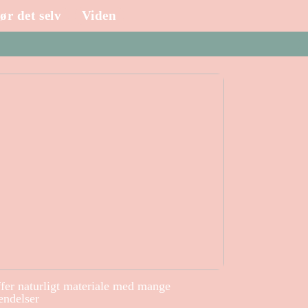
ør det selv
Viden
ffer naturligt materiale med mange
endelser