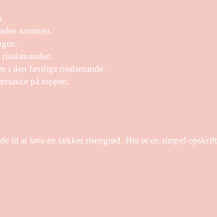
n.
røden sammen.
angen.
 risalamanden.
n i den færdige risalamande.
ærsauce på toppen.
 til at lave en lækker risengrød. Her er en simpel opskrif