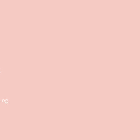
g
e og