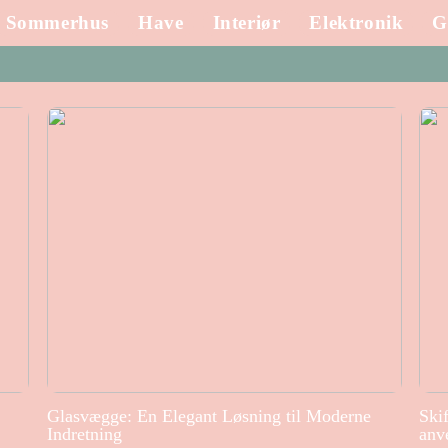
Sommerhus
Have
Interiør
Elektronik
G
Glasvægge: En Elegant Løsning til Moderne
Ski
Indretning
anv