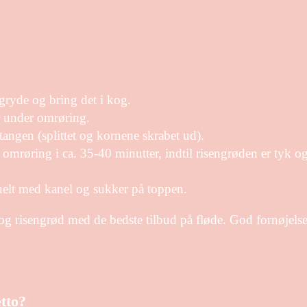
gryde og bring det i kog.
er under omrøring.
tangen (splittet og kornene skrabet ud).
mrøring i ca. 35-40 minutter, indtil risengrøden er tyk o
uelt med kanel og sukker på toppen.
e og risengrød med de bedste tilbud på fløde. God fornøjels
etto?