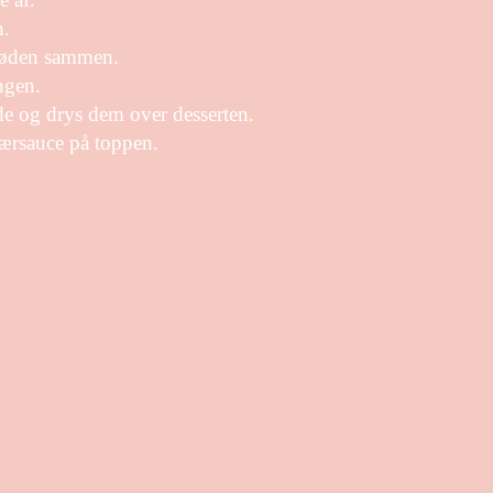
n.
røden sammen.
angen.
de og drys dem over desserten.
ærsauce på toppen.