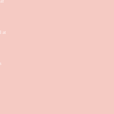
af
l at
s