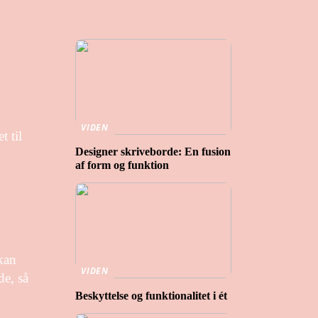
VIDEN
t til
Designer skriveborde: En fusion
af form og funktion
 kan
VIDEN
de, så
Beskyttelse og funktionalitet i ét