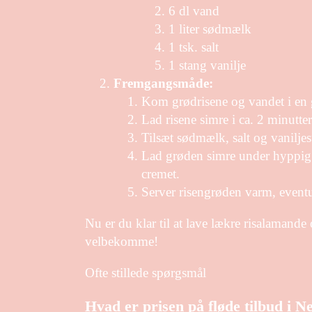
6 dl vand
1 liter sødmælk
1 tsk. salt
1 stang vanilje
Fremgangsmåde:
Kom grødrisene og vandet i en 
Lad risene simre i ca. 2 minutt
Tilsæt sødmælk, salt og vaniljes
Lad grøden simre under hyppig o
cremet.
Server risengrøden varm, event
Nu er du klar til at lave lækre risalamand
velbekomme!
Ofte stillede spørgsmål
Hvad er prisen på fløde tilbud i N