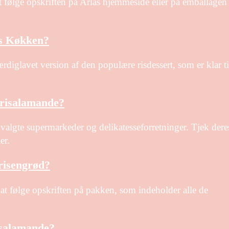
 følge opskriften på Arlas hjemmeside eller på emballagen 
es Køkken?
diglavet version af den populære risdessert, som er klar ti
 risalamande?
valgte supermarkeder og delikatesseforretninger. Tjek dere
er.
risengrød?
at følge opskriften på pakken, som indeholder alle de
risalamande?