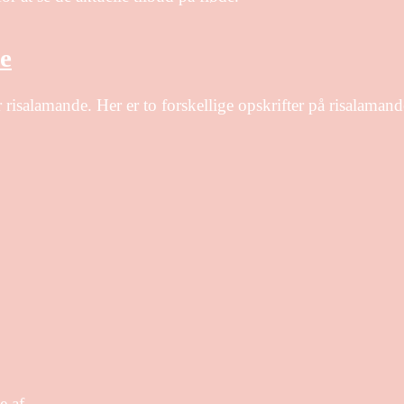
e
 risalamande. Her er to forskellige opskrifter på risalaman
e af.