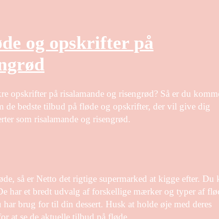
øde og opskrifter på
engrød
kre opskrifter på risalamande og risengrød? Så er du komme
m de bedste tilbud på fløde og opskrifter, der vil give dig
erter som risalamande og risengrød.
øde, så er Netto det rigtige supermarked at kigge efter. Du
De har et bredt udvalg af forskellige mærker og typer af flø
 har brug for til din dessert. Husk at holde øje med deres
r at se de aktuelle tilbud på fløde.