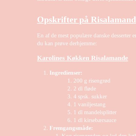
Opskrifter på Risalamand
En af de mest populære danske desserter er
du kan prøve derhjemme:
Karolines Køkken Risalamande
Ingredienser:
200 g risengrød
2 dl fløde
4 spsk. sukker
1 vaniljestang
1 dl mandelsplitter
1 dl kirsebærsauce
Fremgangsmåde:
Kog risengrøden og lad den køl