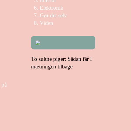
Interiør
Elektronik
Gør det selv
Viden
To sultne piger: Sådan får I
mætningen tilbage
t på