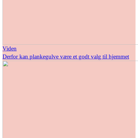
Viden
Derfor kan plankegulve være et godt valg til hjemmet