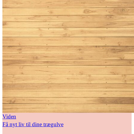
Viden
Få nyt liv til dine trægulve