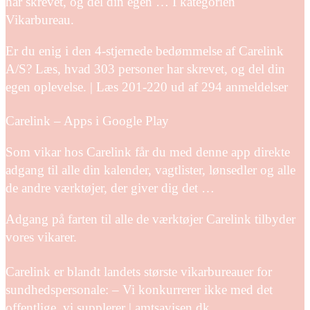
har skrevet, og del din egen … I kategorien
Vikarbureau.
Er du enig i den 4-stjernede bedømmelse af Carelink
A/S? Læs, hvad 303 personer har skrevet, og del din
egen oplevelse. | Læs 201-220 ud af 294 anmeldelser
Carelink – Apps i Google Play
Som vikar hos Carelink får du med denne app direkte
adgang til alle din kalender, vagtlister, lønsedler og alle
de andre værktøjer, der giver dig det …
Adgang på farten til alle de værktøjer Carelink tilbyder
vores vikarer.
Carelink er blandt landets største vikarbureauer for
sundhedspersonale: – Vi konkurrerer ikke med det
offentlige, vi supplerer | amtsavisen.dk