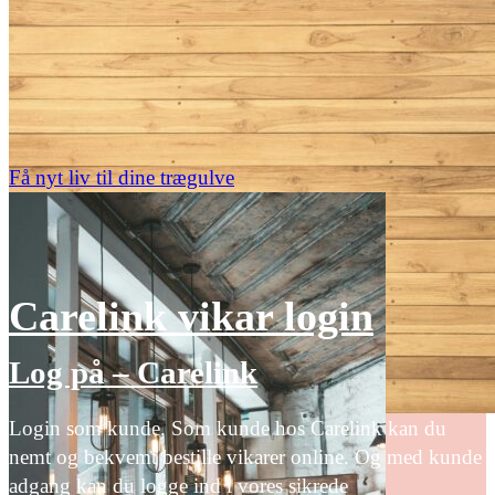
Få nyt liv til dine trægulve
Carelink vikar login
Log på – Carelink
Login som kunde. Som kunde hos Carelink kan du
nemt og bekvemt bestille vikarer online. Og med kunde
adgang kan du logge ind i vores sikrede