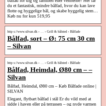
bålfad for dig og familien eller vennerne? Her får
du et fantastisk, mindre bålfad, hvor du kan lave
flotte og hyggelige bål, og skabe hyggelig stem…
Køb nu for kun 519,95
http s://www.silvan.dk › … › Grill & bålsted › Bålfade
Bålfad, sort – Ø: 75 cm 30 cm
– Silvan
http s://www.silvan.dk › … › Grill & bålsted › Bålfade
Bålfad, Heimdal, Ø80 cm – –
Silvan
Bålfad, Heimdal, Ø80 cm – Køb Bålfade online |
SILVAN
Elegant, flytbart bålfad i stål Er du vild med at
sidde i haven eller på terrassen – og nyde varmen