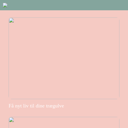
Få nyt liv til dine trægulve