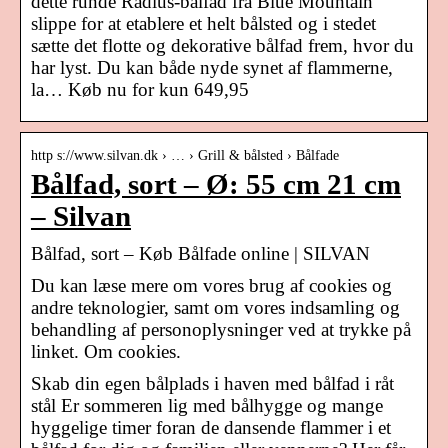
dette runde Radius-bålfad fra Blue Mountain
slippe for at etablere et helt bålsted og i stedet
sætte det flotte og dekorative bålfad frem, hvor du
har lyst. Du kan både nyde synet af flammerne,
la… Køb nu for kun 649,95
http s://www.silvan.dk › … › Grill & bålsted › Bålfade
Bålfad, sort – Ø: 55 cm 21 cm
– Silvan
Bålfad, sort – Køb Bålfade online | SILVAN
Du kan læse mere om vores brug af cookies og
andre teknologier, samt om vores indsamling og
behandling af personoplysninger ved at trykke på
linket. Om cookies.
Skab din egen bålplads i haven med bålfad i råt
stål Er sommeren lig med bålhygge og mange
hyggelige timer foran de dansende flammer i et