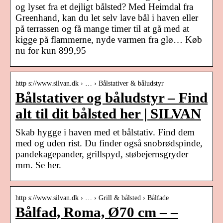
og lyset fra et dejligt bålsted? Med Heimdal fra
Greenhand, kan du let selv lave bål i haven eller
på terrassen og få mange timer til at gå med at
kigge på flammerne, nyde varmen fra glø… Køb
nu for kun 899,95
http s://www.silvan.dk › … › Bålstativer & båludstyr
Bålstativer og båludstyr – Find
alt til dit bålsted her | SILVAN
Skab hygge i haven med et bålstativ. Find dem
med og uden rist. Du finder også snobrødspinde,
pandekagepander, grillspyd, støbejernsgryder
mm. Se her.
http s://www.silvan.dk › … › Grill & bålsted › Bålfade
Bålfad, Roma, Ø70 cm – –